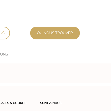
US
OÙ NOUS TROUVER
IONS
GALES & COOKIES
SUIVEZ-NOUS